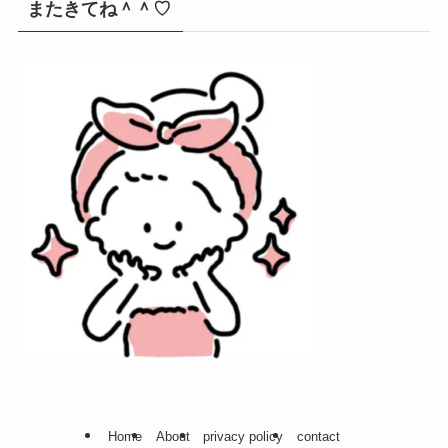
またきてね＾＾♡
Home
About
privacy policy
contact