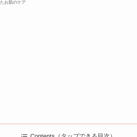
たお肌のケア
Contents（タップできる目次）